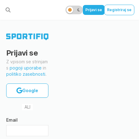
Prijavi se
Registriraj se
Prijavi se
Z vpisom se strinjam
s
pogoji uporabe
in
politiko zasebnosti
.
Google
ALI
Email